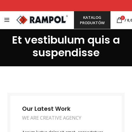
KATALOG
0
/
0,
PRODUKTÓW
Et vestibulum quis a
suspendisse
Our Latest Work
WE ARE CREATIVE AGENCY