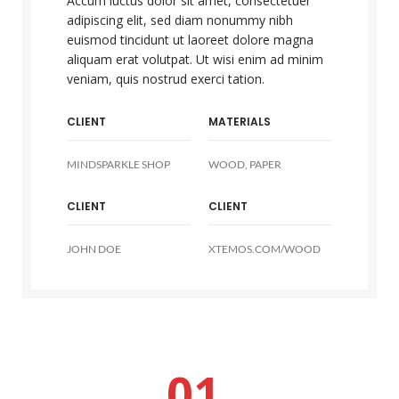
Accum luctus dolor sit amet, consectetuer
adipiscing elit, sed diam nonummy nibh
euismod tincidunt ut laoreet dolore magna
aliquam erat volutpat. Ut wisi enim ad minim
veniam, quis nostrud exerci tation.
CLIENT
MATERIALS
MINDSPARKLE SHOP
WOOD, PAPER
CLIENT
CLIENT
JOHN DOE
XTEMOS.COM/WOOD
01.