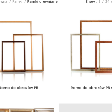
łówna
Ramki
Ramki drewniane
Show
9
24
Rama do obrazów PB
Rama do obrazów PB 