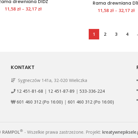
Rama drewniana D1DZ
Rama drewniana D1
11,58
zł
–
32,17
zł
11,58
zł
–
32,17
zł
1
2
3
4
KONTAKT
Sygneczów 141a, 32-020 Wieliczka
12 451-81-68
|
12 451-87-89
|
533-336-224
601 460 312 (Po 16:00)
|
601 460 312 (Po 16:00)
®
© RAMPOL
- Wszelkie prawa zastrzeżone. Projekt:
kreatywnepiksele.