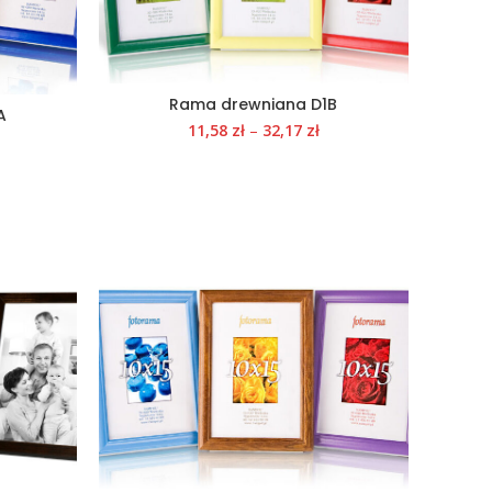
Rama drewniana D1B
A
11,58
zł
–
32,17
zł