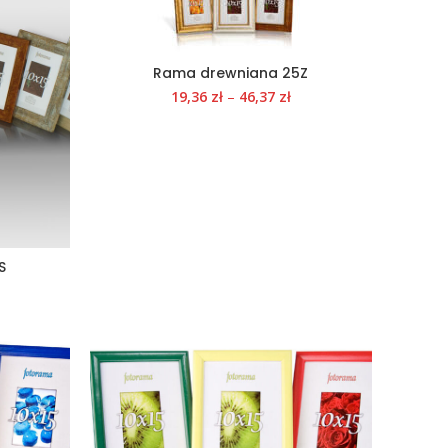
Rama drewniana 25Z
19,36
zł
–
46,37
zł
S