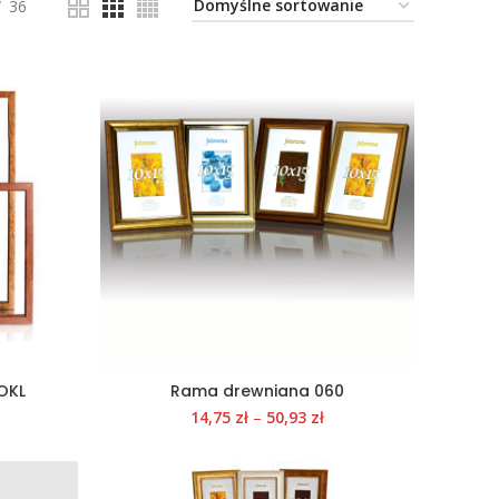
36
OKL
Rama drewniana 060
14,75
zł
–
50,93
zł