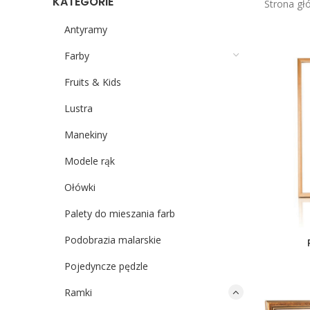
KATEGORIE
Strona g
Antyramy
Farby
Fruits & Kids
Lustra
Manekiny
Modele rąk
Ołówki
Palety do mieszania farb
Podobrazia malarskie
Pojedyncze pędzle
Ramki