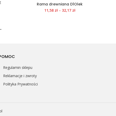
E
Rama drewniana D1Olek
11,58
zł
–
32,17
zł
→
POMOC
Regulamin sklepu
Reklamacje i zwroty
Polityka Prywatności
pl