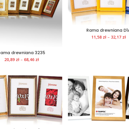
Rama drewniana D1
11,58
zł
–
32,17
zł
Rama drewniana 3235
20,89
zł
–
68,46
zł