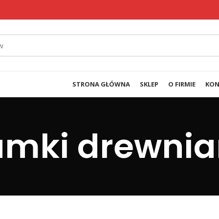
STRONA GŁÓWNA
SKLEP
O FIRMIE
KON
amki drewnia