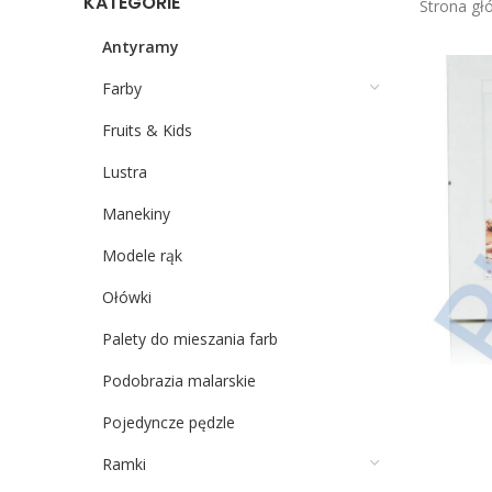
KATEGORIE
Strona g
Antyramy
Farby
Fruits & Kids
Lustra
Manekiny
Modele rąk
Ołówki
Palety do mieszania farb
Podobrazia malarskie
Pojedyncze pędzle
Ramki