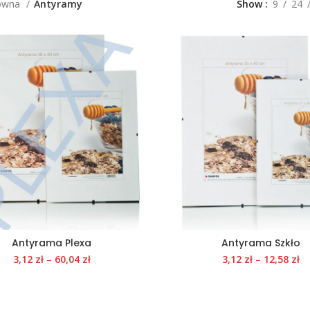
łówna
Antyramy
Show
9
24
Antyrama Plexa
Antyrama Szkło
3,12
zł
–
60,04
zł
3,12
zł
–
12,58
zł