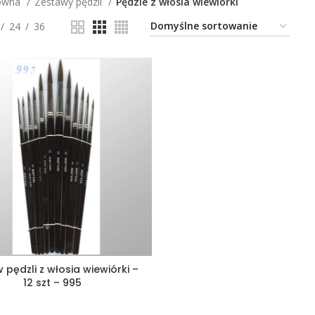
łówna
Zestawy pędzli
Pędzle z włosia wiewiórki
24
36
 pędzli z włosia wiewiórki –
12 szt – 995