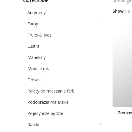
KATEGORIE
Strona g
Show
9
Antyramy
Farby
Fruits & Kids
Lustra
Manekiny
Modele rąk
Ołówki
Palety do mieszania farb
Podobrazia malarskie
Zestaw
Pojedyncze pędzle
Ramki