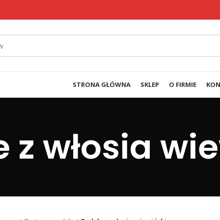
STRONA GŁÓWNA
SKLEP
O FIRMIE
KON
e z włosia wie