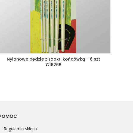
Nylonowe pędzle z zaokr. końcówką – 6 szt
G1626B
POMOC
Regulamin sklepu