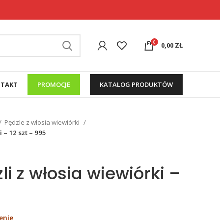
0
0,00
ZŁ
TAKT
PROMOCJE
KATALOG PRODUKTÓW
Pędzle z włosia wiewiórki
 – 12 szt – 995
i z włosia wiewiórki –
enie