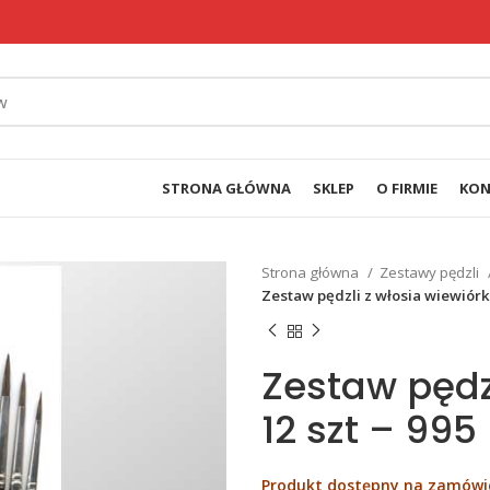
STRONA GŁÓWNA
SKLEP
O FIRMIE
KON
Strona główna
Zestawy pędzli
Zestaw pędzli z włosia wiewiórki
Zestaw pędzl
12 szt – 995
Produkt dostępny na zamówi