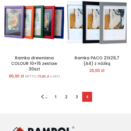
Ramka drewniana
Ramka PACO 21X29,7
COLOUR 10×15 zestaw
(A4) z nóżką
30szt
20,00
zł
60,00
zł
NETTO (
73,80
zł
z VAT)
1
2
3
4
←