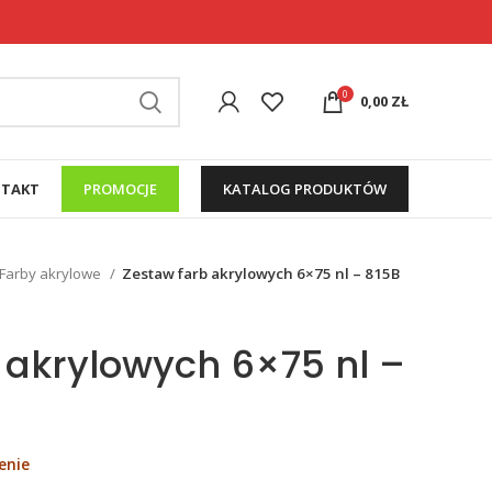
0
0,00
ZŁ
TAKT
PROMOCJE
KATALOG PRODUKTÓW
Farby akrylowe
Zestaw farb akrylowych 6×75 nl – 815B
 akrylowych 6×75 nl –
enie