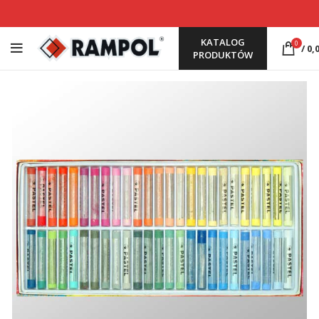
KATALOG
0
/
0,
PRODUKTÓW