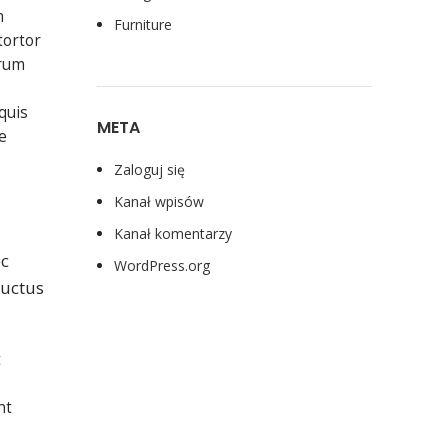
m
Furniture
tortor
trum
quis
META
e
Zaloguj się
Kanał wpisów
Kanał komentarzy
ec
WordPress.org
luctus
t
nt