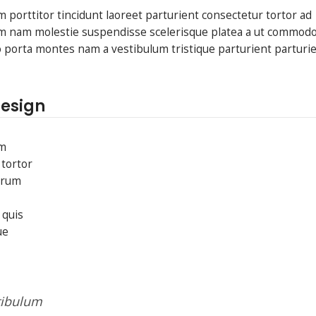
 porttitor tincidunt laoreet parturient consectetur tortor ad
trum nam molestie suspendisse scelerisque platea a ut commod
to porta montes nam a vestibulum tristique parturient parturi
Design
um
 tortor
utrum
 quis
ue
tibulum