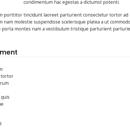
condimentum hac egestas a dictumst potenti.
 porttitor tincidunt laoreet parturient consectetur tortor ad
trum nam molestie suspendisse scelerisque platea a ut commod
to porta montes nam a vestibulum tristique parturient parturi
ement
um
 tortor
utrum
 quis
ue
t