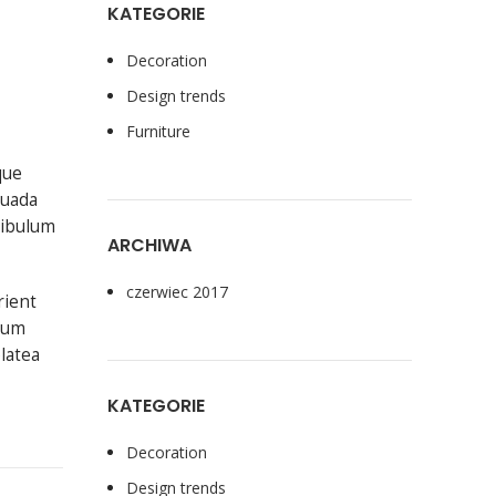
KATEGORIE
Decoration
Design trends
Furniture
que
suada
tibulum
ARCHIWA
czerwiec 2017
rient
ulum
latea
KATEGORIE
Decoration
Design trends