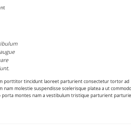
ent
tibulum
 augue
nare
unt.
 porttitor tincidunt laoreet parturient consectetur tortor ad
trum nam molestie suspendisse scelerisque platea a ut commod
to porta montes nam a vestibulum tristique parturient parturi