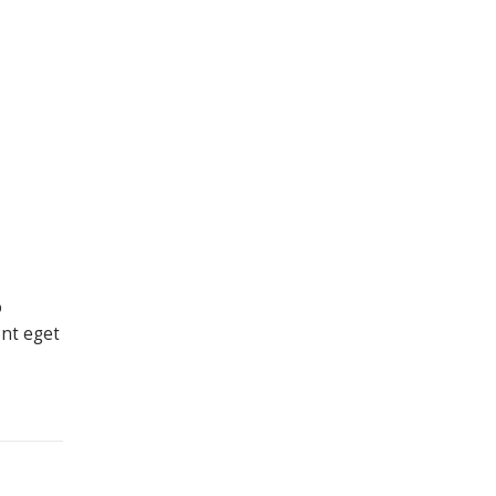
o
ent eget