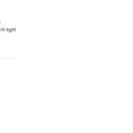
o
ent eget