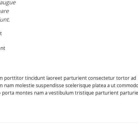
 augue
nare
unt.
t
ent
 porttitor tincidunt laoreet parturient consectetur tortor ad
trum nam molestie suspendisse scelerisque platea a ut commod
to porta montes nam a vestibulum tristique parturient parturi