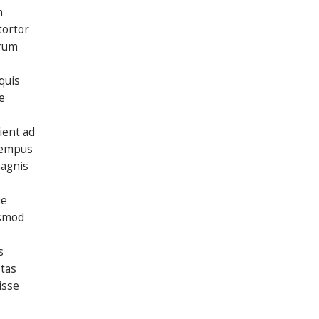
m
tortor
trum
quis
e
ient ad
 tempus
magnis
ue
ismod
s
tas
isse