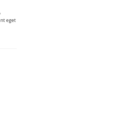
o
ent eget