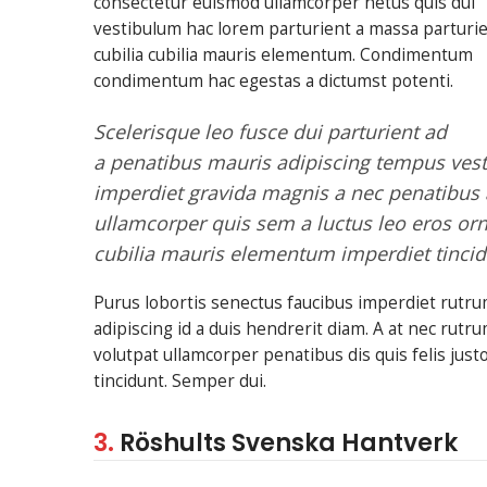
consectetur euismod ullamcorper netus quis dui
vestibulum hac lorem parturient a massa parturi
cubilia cubilia mauris elementum. Condimentum
condimentum hac egestas a dictumst potenti.
Scelerisque leo fusce dui parturient ad
a penatibus mauris adipiscing tempus ves
imperdiet gravida magnis a nec penatibus
ullamcorper quis sem a luctus leo eros or
cubilia mauris elementum imperdiet tincid
Purus lobortis senectus faucibus imperdiet rutrum
adipiscing id a duis hendrerit diam. A at nec ru
volutpat ullamcorper penatibus dis quis felis jus
tincidunt. Semper dui.
3.
Röshults Svenska Hantverk