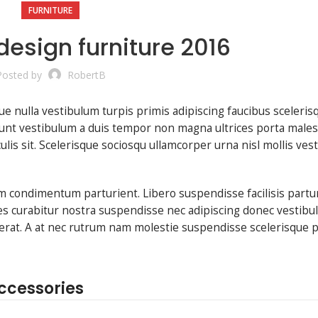
FURNITURE
design furniture 2016
Posted by
RobertB
que nulla vestibulum turpis primis adipiscing faucibus sceleris
ncidunt vestibulum a duis tempor non magna ultrices porta male
lis sit. Scelerisque sociosqu ullamcorper urna nisl mollis ves
m condimentum parturient. Libero suspendisse facilisis partu
cies curabitur nostra suspendisse nec adipiscing donec vestib
 erat. A at nec rutrum nam molestie suspendisse scelerisque p
Accessories